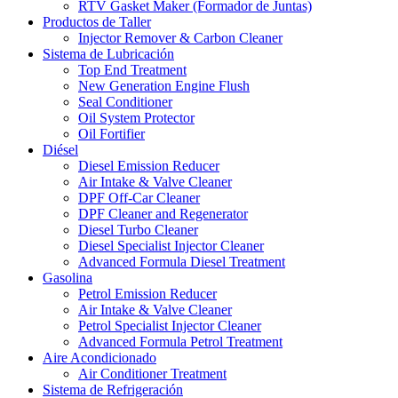
RTV Gasket Maker (Formador de Juntas)
Productos de Taller
Injector Remover & Carbon Cleaner
Sistema de Lubricación
Top End Treatment
New Generation Engine Flush
Seal Conditioner
Oil System Protector
Oil Fortifier
Diésel
Diesel Emission Reducer
Air Intake & Valve Cleaner
DPF Off-Car Cleaner
DPF Cleaner and Regenerator
Diesel Turbo Cleaner
Diesel Specialist Injector Cleaner
Advanced Formula Diesel Treatment
Gasolina
Petrol Emission Reducer
Air Intake & Valve Cleaner
Petrol Specialist Injector Cleaner
Advanced Formula Petrol Treatment
Aire Acondicionado
Air Conditioner Treatment
Sistema de Refrigeración