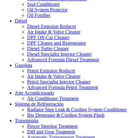
Seal Conditioner
Oil System Protector
Oil Fortifier
Diésel
Diesel Emission Reducer
Air Intake & Valve Cleaner
DPF Off-Car Cleaner
DPF Cleaner and Regenerator
Diesel Turbo Cleaner
Diesel Specialist Injector Cleaner
Advanced Formula Diesel Treatment
Gasolina
Petrol Emission Reducer
Air Intake & Valve Cleaner
Petrol Specialist Injector Cleaner
Advanced Formula Petrol Treatment
Aire Acondicionado
Air Conditioner Treatment
Sistema de Refrigeración
Radiator Stop Leak & Cooling System Conditioner
Bio Degreaser & Cooling System Flush
Transmisión
Power Steering Treatment
Diff and Gear Treatment
Automatic Transmission Treatment