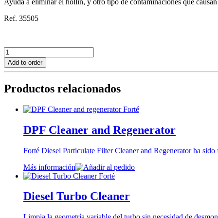
Ayuda a eliminar el hollín, y otro tipo de contaminaciones que causa
Ref. 35505
Power-
Clean
Add to order
Exhaust
cantidad
Productos relacionados
DPF Cleaner and Regenerator
Forté Diesel Particulate Filter Cleaner and Regenerator ha sido
Más información
Diesel Turbo Cleaner
Limpia la geometría variable del turbo sin necesidad de desmon