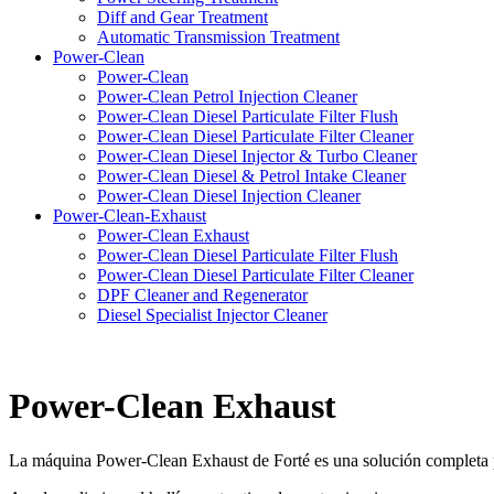
Diff and Gear Treatment
Automatic Transmission Treatment
Power-Clean
Power-Clean
Power-Clean Petrol Injection Cleaner
Power-Clean Diesel Particulate Filter Flush
Power-Clean Diesel Particulate Filter Cleaner
Power-Clean Diesel Injector & Turbo Cleaner
Power-Clean Diesel & Petrol Intake Cleaner
Power-Clean Diesel Injection Cleaner
Power-Clean-Exhaust
Power-Clean Exhaust
Power-Clean Diesel Particulate Filter Flush
Power-Clean Diesel Particulate Filter Cleaner
DPF Cleaner and Regenerator
Diesel Specialist Injector Cleaner
Power-Clean Exhaust
La máquina Power-Clean Exhaust de Forté es una solución completa p