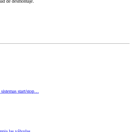
idad de desmontaje.
 sistemas start/stop…
impia las válvulas…