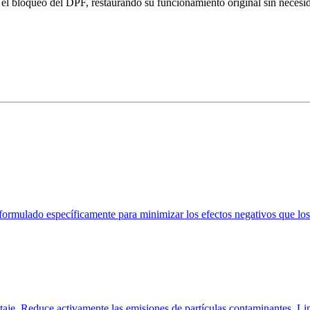
n el bloqueo del DPF, restaurando su funcionamiento original sin neces
 formulado específicamente para minimizar los efectos negativos que los
taje. Reduce activamente las emisiones de partículas contaminantes. L