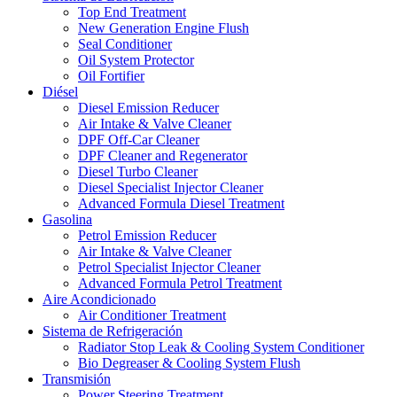
Top End Treatment
New Generation Engine Flush
Seal Conditioner
Oil System Protector
Oil Fortifier
Diésel
Diesel Emission Reducer
Air Intake & Valve Cleaner
DPF Off-Car Cleaner
DPF Cleaner and Regenerator
Diesel Turbo Cleaner
Diesel Specialist Injector Cleaner
Advanced Formula Diesel Treatment
Gasolina
Petrol Emission Reducer
Air Intake & Valve Cleaner
Petrol Specialist Injector Cleaner
Advanced Formula Petrol Treatment
Aire Acondicionado
Air Conditioner Treatment
Sistema de Refrigeración
Radiator Stop Leak & Cooling System Conditioner
Bio Degreaser & Cooling System Flush
Transmisión
Power Steering Treatment