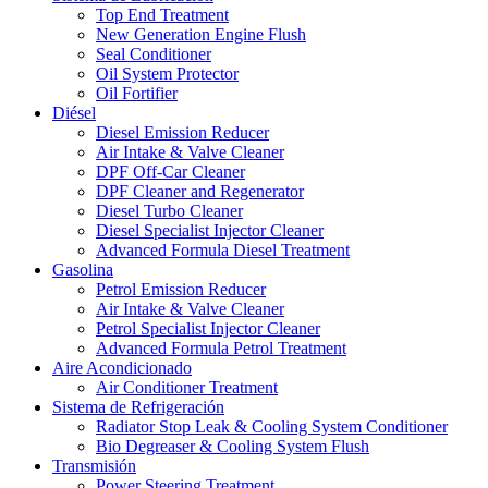
Top End Treatment
New Generation Engine Flush
Seal Conditioner
Oil System Protector
Oil Fortifier
Diésel
Diesel Emission Reducer
Air Intake & Valve Cleaner
DPF Off-Car Cleaner
DPF Cleaner and Regenerator
Diesel Turbo Cleaner
Diesel Specialist Injector Cleaner
Advanced Formula Diesel Treatment
Gasolina
Petrol Emission Reducer
Air Intake & Valve Cleaner
Petrol Specialist Injector Cleaner
Advanced Formula Petrol Treatment
Aire Acondicionado
Air Conditioner Treatment
Sistema de Refrigeración
Radiator Stop Leak & Cooling System Conditioner
Bio Degreaser & Cooling System Flush
Transmisión
Power Steering Treatment